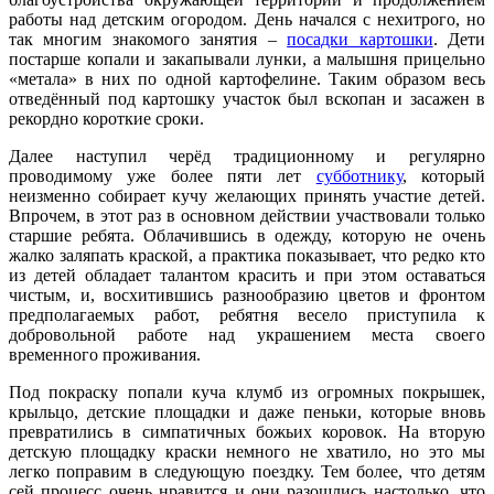
работы над детским огородом. День начался с нехитрого, но
так многим знакомого занятия –
посадки картошки
. Дети
постарше копали и закапывали лунки, а малышня прицельно
«метала» в них по одной картофелине. Таким образом весь
отведённый под картошку участок был вскопан и засажен в
рекордно короткие сроки.
Далее наступил черёд традиционному и регулярно
проводимому уже более пяти лет
субботнику
, который
неизменно собирает кучу желающих принять участие детей.
Впрочем, в этот раз в основном действии участвовали только
старшие ребята. Облачившись в одежду, которую не очень
жалко заляпать краской, а практика показывает, что редко кто
из детей обладает талантом красить и при этом оставаться
чистым, и, восхитившись разнообразию цветов и фронтом
предполагаемых работ, ребятня весело приступила к
добровольной работе над украшением места своего
временного проживания.
Под покраску попали куча клумб из огромных покрышек,
крыльцо, детские площадки и даже пеньки, которые вновь
превратились в симпатичных божьих коровок. На вторую
детскую площадку краски немного не хватило, но это мы
легко поправим в следующую поездку. Тем более, что детям
сей процесс очень нравится и они разошлись настолько, что