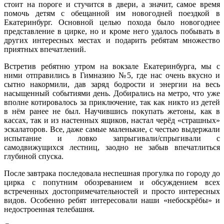
стоит на пороге и стучится в двери, а значит, самое время
помочь детям с обещанной им новогодней поездкой в
Екатеринбург. Основной целью похода было новогоднее
представление в цирке, но и кроме него удалось побывать в
других интересных местах и подарить ребятам множество
приятных впечатлений.
Встретив ребятню утром на вокзале Екатеринбурга, мы с
ними отправились в Гимназию №5, где нас очень вкусно и
сытно накормили, дав заряд бодрости и энергии на весь
насыщенный событиями день. Добирались на метро, что уже
вполне котировалось за приключение, так как никто из детей
в нём ранее не был. Научившись покупать жетоны, как в
кассах, так и из настенных ящиков, настал черёд «страшных»
эскалаторов. Все, даже самые маленькие, с честью выдержали
испытание и ловко запрыгивали/спрыгивали с
самодвижущихся лестниц, заодно не забыв впечатлиться
глубиной спуска.
После завтрака последовала неспешная прогулка по городу до
цирка с попутним обозреванием и обсуждением всех
встреченных достопримечательностей и просто интересных
видов. Особенно ребят интересовали наши «небоскрёбы» и
недостроенная телебашня.