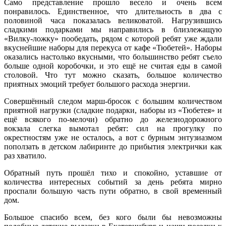
Само представление прошло весело и очень всем
понравилось. Единственное, что длительность в два с
половиной часа показалась великоватой. Нагрузившись
сладкими подарками мы направились в близлежащую
«Вилку-ложку» пообедать, рядом с которой ребят уже ждали
вкуснейшие наборы для перекуса от кафе «Тюбетей». Наборы
оказались настолько вкусными, что большинство ребят съело
больше одной коробочки, и это ещё не считая еды в самой
столовой. Что тут можно сказать, большое количество
приятных эмоций требует большого расхода энергии.
Совершённый следом марш-бросок с большим количеством
приятной нагрузки (сладкие подарки, наборы из «Тюбетея» и
ещё всякого по-мелочи) обратно до железнодорожного
вокзала слегка вымотал ребят: сил на прогулку по
окрестностям уже не осталось, а вот с бурным энтузиазмом
поползать в детском лабиринте до прибытия электрички как
раз хватило.
Обратный путь прошёл тихо и спокойно, уставшие от
количества интересных событий за день ребята мирно
проспали большую часть пути обратно, в свой временный
дом.
Большое спасибо всем, без кого были бы невозможны