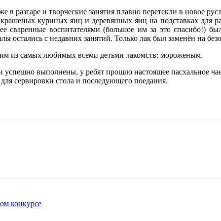
уже в разгаре и творческие занятия плавно перетекли в новое рус
 крашеных куриных яиц и деревянных яиц на подставках для рас
ее сваренные воспитателями (большое им за это спасибо!) был
лы остались с недавних занятий. Только лак был заменён на без
дним из самых любимых всеми детьми лакомств: мороженым.
ыли успешно выполнены, у ребят прошло настоящее пасхальное ча
 для сервировки стола и последующего поедания.
ном конкурсе