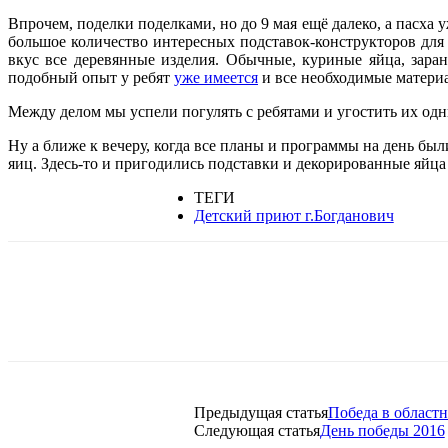
Впрочем, поделки поделками, но до 9 мая ещё далеко, а пасха 
большое количество интересных подставок-конструкторов для
вкус все деревянные изделия. Обычные, куриные яйца, заран
подобный опыт у ребят
уже имеется
и все необходимые материа
Между делом мы успели погулять с ребятами и угостить их о
Ну а ближе к вечеру, когда все планы и программы на день б
яиц. Здесь-то и пригодились подставки и декорированные яйца
ТЕГИ
Детский приют г.Богданович
Предыдущая статья
Победа в област
Следующая статья
День победы 2016