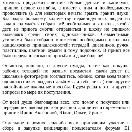
хотелось продолжить летние тёплые деньки и каникулы,
пришло первое сентября, а вместе с ним и необходимость
продолжить (а для некоторых начать) грызть гранит науки.
Благодаря большому количеству неравнодушных людей из
года в год удаётся собрать всё необходимое для школы, чтобы
дети из приюта смогли отправиться в школу не слишком
выделяясь среди своих одноклассников. Совместными
усилиями было собрано множество необходимых школьных
канцелярских принадлежностей: тетрадей, дневников, ручек,
пластилина, цветной бумаги и тому подобных. В приют всё
было передано согласно просьбам и даже больше!
Остаются, конечно, и другие нужды, такие как покупка
рабочих тетрадей по разным предметам, сдачи денег на
школьные фотографии (согласитесь, обидно, когда всем твоим
одноклассникам выдадут альбомы, а тебе нет…) или другие
настойчивые школьные просьбы. Будем решать эти и другие
вопросы по мере их поступления.
От всей души благодарим всех, кто помог с покупкой или
передавших школьную канцелярию для детей из временного
приюта: Ирине Аксёновой, Юлии, Ольге, Ирине.
Отдельное огромное спасибо всем принявшим участие в
сборе и закупке канцелярии пользователям форума Е1