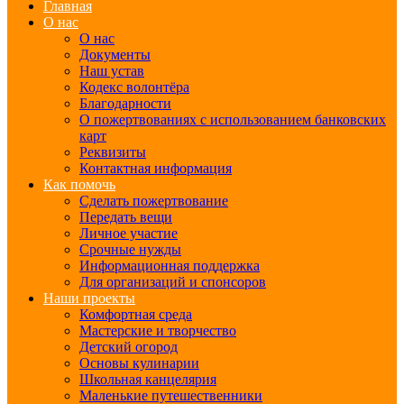
Главная
О нас
О нас
Документы
Наш устав
Кодекс волонтёра
Благодарности
О пожертвованиях с использованием банковских
карт
Реквизиты
Контактная информация
Как помочь
Сделать пожертвование
Передать вещи
Личное участие
Срочные нужды
Информационная поддержка
Для организаций и спонсоров
Наши проекты
Комфортная среда
Мастерские и творчество
Детский огород
Основы кулинарии
Школьная канцелярия
Маленькие путешественники