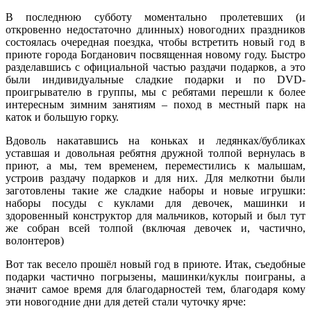
В последнюю субботу моментально пролетевших (и
откровенно недостаточно длинных) новогодних праздников
состоялась очередная поездка, чтобы встретить новый год в
приюте города Богданович посвященная новому году. Быстро
разделавшись с официальной частью раздачи подарков, а это
были индивидуальные сладкие подарки и по DVD-
проигрывателю в группы, мы с ребятами перешли к более
интересным зимним занятиям – поход в местный парк на
каток и большую горку.
Вдоволь накатавшись на коньках и ледянках/бубликах
уставшая и довольная ребятня дружной толпой вернулась в
приют, а мы, тем временем, переместились к малышам,
устроив раздачу подарков и для них. Для мелкотни были
заготовлены такие же сладкие наборы и новые игрушки:
наборы посуды с куклами для девочек, машинки и
здоровенный конструктор для мальчиков, который и был тут
же собран всей толпой (включая девочек и, частично,
волонтеров)
Вот так весело прошёл новый год в приюте. Итак, съедобные
подарки частично погрызены, машинки/куклы поиграны, а
значит самое время для благодарностей тем, благодаря кому
эти новогодние дни для детей стали чуточку ярче: