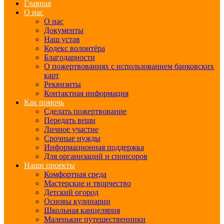
Главная
О нас
О нас
Документы
Наш устав
Кодекс волонтёра
Благодарности
О пожертвованиях с использованием банковских
карт
Реквизиты
Контактная информация
Как помочь
Сделать пожертвование
Передать вещи
Личное участие
Срочные нужды
Информационная поддержка
Для организаций и спонсоров
Наши проекты
Комфортная среда
Мастерские и творчество
Детский огород
Основы кулинарии
Школьная канцелярия
Маленькие путешественники