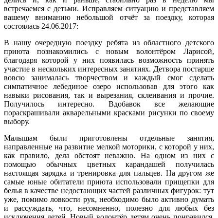
встречаемся с детьми. Исправляем ситуацию и представляем
вашему вниманию небольшой отчёт за поездку, которая
состоялась 24.06.2017:
В нашу очередную поездку ребята из областного детского
приюта познакомились с новым волонтёром Ларисой,
благодаря которой у них появилась возможность принять
участие в нескольких интересных занятиях. Детвора постарше
вовсю занималась творчеством и каждый смог сделать
симпатичное лебединое озеро использовав для этого как
навыки рисования, так и вырезания, склеивания и прочие.
Получилось интересно. Вдобавок все желающие
пораскрашивали акварельными красками рисунки по своему
выбору.
Малышам были приготовлены отдельные занятия,
направленные на развитие мелкой моторики, с которой у них,
как правило, дела обстоят неважно. На одном из них с
помощью обычных цветных карандашей получилась
настоящая зарядка и тренировка для пальцев. На другом же
самые юные обитатели приюта использовали прищепки для
белья в качестве недостающих частей различных фигурок: тут
уже, помимо ловкости рук, необходимо было активно думать
и рассуждать, что, несомненно, полезно для любых без
исключения детей. Новый волонтёр детям очень понравился,