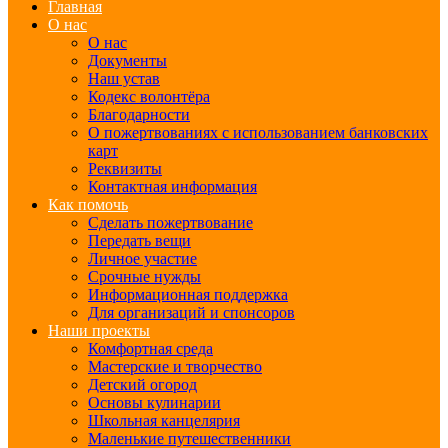
Главная
О нас
О нас
Документы
Наш устав
Кодекс волонтёра
Благодарности
О пожертвованиях с использованием банковских
карт
Реквизиты
Контактная информация
Как помочь
Сделать пожертвование
Передать вещи
Личное участие
Срочные нужды
Информационная поддержка
Для организаций и спонсоров
Наши проекты
Комфортная среда
Мастерские и творчество
Детский огород
Основы кулинарии
Школьная канцелярия
Маленькие путешественники