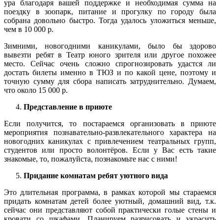
ура благодаря вашей поддержке и необходимая сумма на
поездку в зоопарк, питание и прогулку по городу была
собрана довольно быстро. Тогда удалось уложиться меньше,
чем в 10 000 р.
Зимними, новогодними каникулами, было бы здорово
вывезти ребят в Театр юного зрителя или другое похожее
место. Сейчас очень сложно спрогнозировать удастся ли
достать билеты именно в ТЮЗ и по какой цене, поэтому и
точную сумму для сбора написать затруднительно. Думаем,
что около 15 000 р.
Представление в приюте
Если получится, то постараемся организовать в приюте
мероприятия познавательно-развлекательного характера на
новогодних каникулах с привлечением театральных групп,
студентов или просто волонтёров. Если у Вас есть такие
знакомые, то, пожалуйста, познакомьте нас с ними!
Придание комнатам ребят уютного вида
Это длительная программа, в рамках которой мы стараемся
придать комнатам детей более уютный, домашний вид, т.к.
сейчас они представляют собой практически голые стены и
кровати со шкафами. Планируем разрисовать и украсить